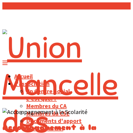
Accueil
L'association
Un Centre Social,
c'est quoi ?
Membres du CA
Membres du CSE
Documents d'apport
Accompagnement à la
d'actif partiel