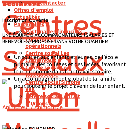
Nous contacter
Scolarité
Offres d'emploi
Actualités
Inscription Ouverte
Partenaires
Partenaires financiers
UNE ÉQUIPE D’ACCOMPAGNATEURS (SALARIES ET
Partenaires
BENEVOLES) PROPOSE DANS VOTRE QUARTIER
opérationnels
Centre social Les
Un soutien aux enfants et jeunes, de l’école
Cochereaux
primaire, des collèges et des lycées, favorisant
Centre social Le
leur autonomie dans leur travail scolaire,
Kalédoscope
Un accompagnement global de la famille
Centre Social Simone
pour soutenir le projet d’avenir de leur enfant.
Veil
Centre social Le Trait
d'Unions
Animateur / Animatrice