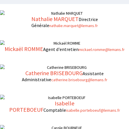
Nathalie MARQUET
Directrice
Générale
nathalie.marquet@lemans.fr
Mickaël ROMME
Agent d'entretien
mickael.romme@lemans.fr
Catherine BRISEBOURG
Assistante
Administrative
catherine.brisebourg@lemans.fr
Isabelle
PORTEBOEUF
Comptable
isabelle.porteboeuf@lemans.fr