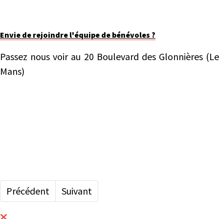
Envie de rejoindre l'équipe de bénévoles ?
Passez nous voir au 20 Boulevard des Glonnières (Le
Mans)
Article précédent : La fabrique des possibles
Article suivant : Projet Vivre Ici Être d'A
Précédent
Suivant